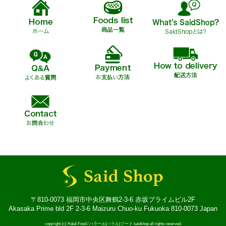
〒810-0073 福岡市中央区舞鶴2-3-6 赤坂プライムビル2F
Akasaka Prime bld 2F 2-3-6 Maizuru Chuo-ku Fukuoka 810-0073 Japan
copyright (c) Halal Food / ハラール(ハラル)フード saidshop all rights reserved.