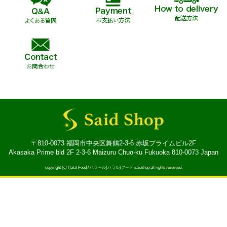
〒810-0073 福岡市中央区舞鶴2-3-6 赤坂プライムビル2F
Akasaka Prime bld 2F 2-3-6 Maizuru Chuo-ku Fukuoka 810-0073 Japan
copyright (c) Halal Food / ハラール(ハラル)フード saidshop all rights reserved.