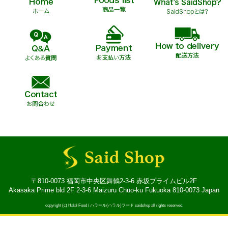
〒810-0073 福岡市中央区舞鶴2-3-6 赤坂プライムビル2F
Akasaka Prime bld 2F 2-3-6 Maizuru Chuo-ku Fukuoka 810-0073 Japan
copyright (c) Halal Food / ハラール(ハラル)フード saidshop all rights reserved.