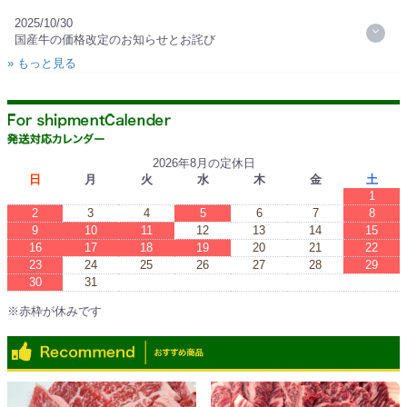
2025/10/30
国産牛の価格改定のお知らせとお詫び
» もっと見る
2026年8月の定休日
日
月
火
水
木
金
土
1
2
3
4
5
6
7
8
9
10
11
12
13
14
15
16
17
18
19
20
21
22
23
24
25
26
27
28
29
30
31
※赤枠が休みです
※Red boxes are vacations.