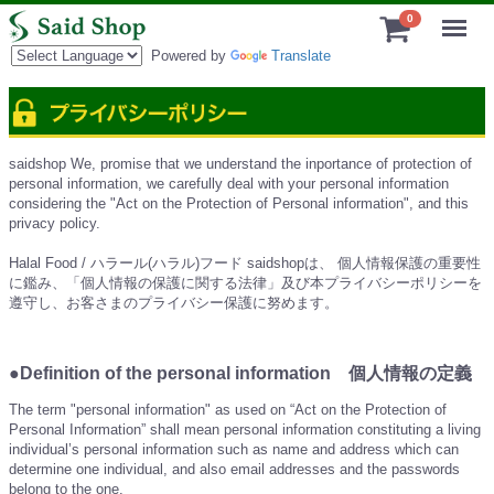
Menu
0
Powered by
Translate
saidshop We, promise that we understand the inportance of protection of
personal information, we carefully deal with your personal information
considering the "Act on the Protection of Personal information", and this
privacy policy.
Halal Food / ハラール(ハラル)フード saidshopは、 個人情報保護の重要性
に鑑み、「個人情報の保護に関する法律」及び本プライバシーポリシーを
遵守し、お客さまのプライバシー保護に努めます。
●Definition of the personal information 個人情報の定義
The term "personal information" as used on “Act on the Protection of
Personal Information” shall mean personal information constituting a living
individual’s personal information such as name and address which can
determine one individual, and also email addresses and the passwords
belong to the one.