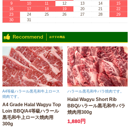
9
10
11
12
13
14
15
16
17
18
19
20
21
22
23
24
25
26
27
28
29
30
31
※赤枠が休みです
※Red boxes are vacations.
A4等級ハラール黒毛和牛上ロース
ハラール黒毛和牛バラ焼肉です。
焼肉です。
Halal Wagyu Short Rib
A4 Grade Halal Wagyu Top
BBQ/ハラール黒毛和牛バラ
Loin BBQ/A4等級ハラール
焼肉用300g
黒毛和牛上ロース焼肉用
1,880円
300g