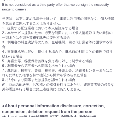
It is not considered as a third party offer that we consign the necessity
range to carriers.
当店は、以下に定める場合を除いて、事前に利用者の同意なく、個人情報
を第三者に開示することはありません。
1．提携する配送業者において本人確認をする場合
2．本サービス提供のために必要な範囲において個人情報取り扱い業務の
一部または全部を業務委託先に委託する場合
3．利用者の料金決済等のため、金融機関、回収代行業者等に開示する場
合
4．事業継承等に伴い、提供する場合で、継承前の利用目的の範囲で取り
扱われる場合
5．弁護士等、秘密保持義務を負う者に対して開示する場合
6．利用者から第三者への開示を求められた場合
7．裁判所、検察庁、警察、税務署、弁護士会、消費者センターまたはこ
れらに準じた権限を持つ機関から開示を求められた場合
8．法令により開示または提供が認められる場合
尚、商品の配送等、お客様との取引を行うにあたり、運送業者等の必要な
外部委託を行う場合は第三者提供にはあたりません。
●About personal information disclosure, correction,
suspension, deletion request from the person