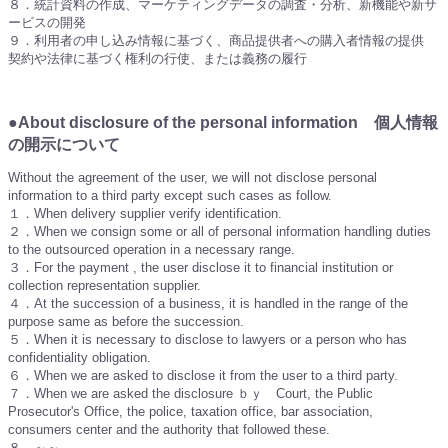
８．統計資料の作成、マーケティングデータの調査・分析、新機能や新サ
ービスの開発
９．利用者の申し込み情報に基づく、商品提供者への購入者情報の提供
契約や法律に基づく権利の行使、または義務の履行
●About disclosure of the personal information 個人情報
の開示について
Without the agreement of the user, we will not disclose personal
information to a third party except such cases as follow.
１．When delivery supplier verify identification.
２．When we consign some or all of personal information handling duties
to the outsourced operation in a necessary range.
３．For the payment , the user disclose it to financial institution or
collection representation supplier.
４．At the succession of a business, it is handled in the range of the
purpose same as before the succession.
５．When it is necessary to disclose to lawyers or a person who has
confidentiality obligation.
６．When we are asked to disclose it from the user to a third party.
７．When we are asked the disclosure ｂｙ Court, the Public
Prosecutor's Office, the police, taxation office, bar association,
consumers center and the authority that followed these.
８．～～