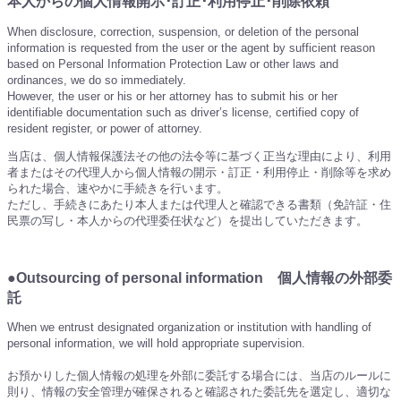
本人からの個人情報開示･訂正･利用停止･削除依頼
When disclosure, correction, suspension, or deletion of the personal
information is requested from the user or the agent by sufficient reason
based on Personal Information Protection Law or other laws and
ordinances, we do so immediately.
However, the user or his or her attorney has to submit his or her
identifiable documentation such as driver’s license, certified copy of
resident register, or power of attorney.
当店は、個人情報保護法その他の法令等に基づく正当な理由により、利用
者またはその代理人から個人情報の開示・訂正・利用停止・削除等を求め
られた場合、速やかに手続きを行います。
ただし、手続きにあたり本人または代理人と確認できる書類（免許証・住
民票の写し・本人からの代理委任状など）を提出していただきます。
●Outsourcing of personal information 個人情報の外部委
託
When we entrust designated organization or institution with handling of
personal information, we will hold appropriate supervision.
お預かりした個人情報の処理を外部に委託する場合には、当店のルールに
則り、情報の安全管理が確保されると確認された委託先を選定し、適切な