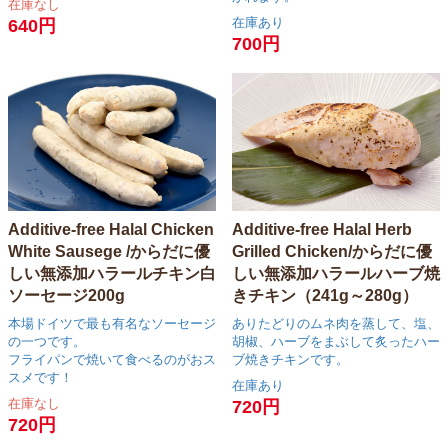
在庫なし
在庫あり
640円
700円
Additive-free Halal Chicken
Additive-free Halal Herb
White Sausege /からだに優
Grilled Chicken/からだに優
しい無添加ハラールチキン白
しい無添加ハラールハーブ焼
ソーセージ200g
きチキン（241g～280g）
本場ドイツで最も有名なソーセージ
ありたどりのムネ肉を蒸して、塩、
の一つです。
胡椒、ハーブをまぶして炙ったハー
フライパンで焼いて食べるのがおス
ブ焼きチキンです。
スメです！
在庫あり
在庫なし
720円
720円