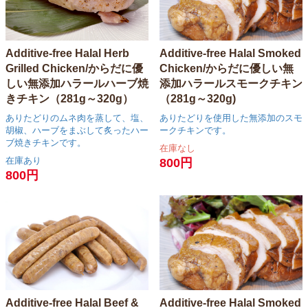
Additive-free Halal Herb
Additive-free Halal Smoked
Grilled Chicken/からだに優
Chicken/からだに優しい無
しい無添加ハラールハーブ焼
添加ハラールスモークチキン
きチキン（281g～320g）
（281g～320g)
ありたどりのムネ肉を蒸して、塩、
ありたどりを使用した無添加のスモ
胡椒、ハーブをまぶして炙ったハー
ークチキンです。
ブ焼きチキンです。
在庫なし
在庫あり
800円
800円
Additive-free Halal Beef &
Additive-free Halal Smoked