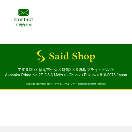
〒810-0073 福岡市中央区舞鶴2-3-6 赤坂プライムビル2F
Akasaka Prime bld 2F 2-3-6 Maizuru Chuo-ku Fukuoka 810-0073 Japan
copyright (c) Halal Food / ハラール(ハラル)フード saidshop all rights reserved.