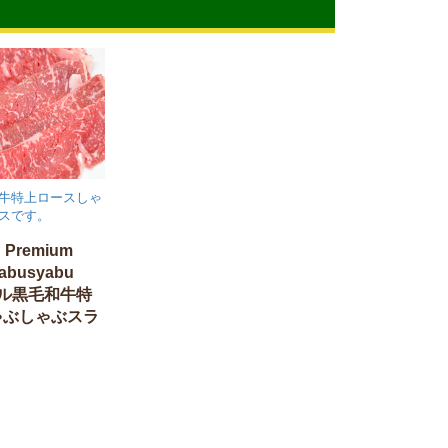
牛特上ロースしゃ
スです。
u Premium
yabusyabu
ラール黒毛和牛特
ゃぶしゃぶスラ