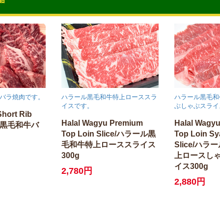
バラ焼肉です。
ハラール黒毛和牛特上ローススラ
ハラール黒毛和
イスです。
ぶしゃぶスライ
Short Rib
Halal Wagyu Premium
Halal Wagy
ル黒毛和牛バ
Top Loin Slice/ハラール黒
Top Loin S
毛和牛特上ローススライス
Slice/ハ
300g
上ロースし
イス300g
2,780円
2,880円