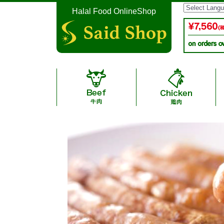
Halal Food OnlineShop
Halal Additive-free Saus
Instant Noodle & Curry 
A4,A5 Grade halal wagyu
Halal Condiment & Se
Lamb / 子
Date / デー
Japanease Arita Halal C
Japanese Halal Bee
Ramen・Gyoza / 
New Zealand Halal Ocean Be
Sausage / ソ
ャン牛