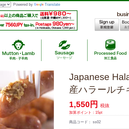
Powered by
Translate
Japanese Hal
age / 無添加ハラールソーセージ
/ インスタントヌードル・カレー
 /A4,A5等級ハラール黒毛和牛
asoning / 調味料
羊肉
ツ
Chicken Nuggets &
Japanese Hal
Halal
Sau
M
hicken/ありたハラールチキン
産ハラールチキ
f / 国産ハラール牛肉
ラーメン・ギョーザ
Australia Hal
S
1,550円
税抜
ef/ニュージーランド産ハラールオーシ
ーセージ
加算ポイント：
15
pt
商品コード：
ss02