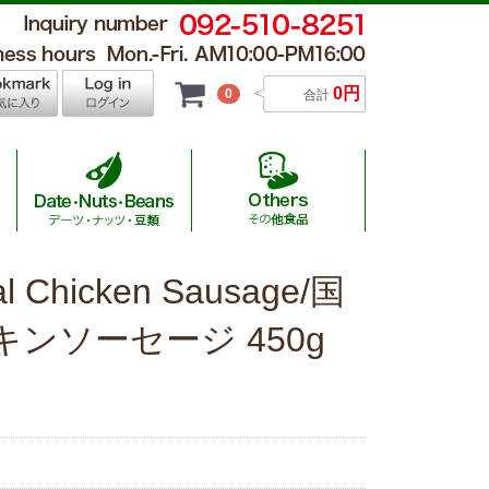
0円
0
合計
al Chicken Sausage/国
 Hamburger / チキンナゲット・ハンバーグ
al Wagyu / 国産ハラール黒毛和牛
 Others / その他食品
sage / ソーセージ
utton / 羊肉
Beans / 豆類
ンソーセージ 450g
al Beef/オーストラリア産ハラール牛
auce / ソース