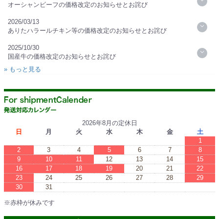
オーシャンビーフの価格改定のお知らせとお詫び
2026/03/13
ありたハラールチキン等の価格改定のお知らせとお詫び
2025/10/30
国産牛の価格改定のお知らせとお詫び
» もっと見る
2026年8月の定休日
日
月
火
水
木
金
土
1
2
3
4
5
6
7
8
9
10
11
12
13
14
15
16
17
18
19
20
21
22
23
24
25
26
27
28
29
30
31
※赤枠が休みです
※Red boxes are vacations.