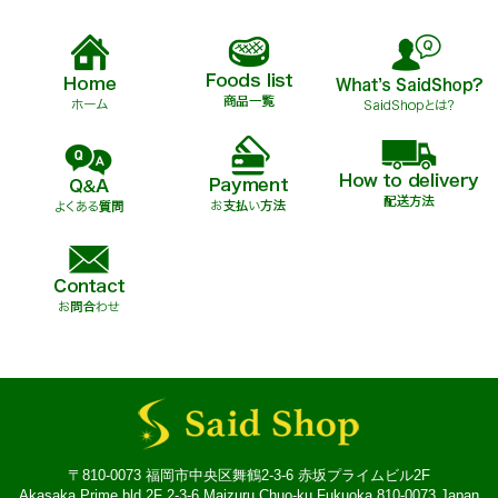
〒810-0073 福岡市中央区舞鶴2-3-6 赤坂プライムビル2F
Akasaka Prime bld 2F 2-3-6 Maizuru Chuo-ku Fukuoka 810-0073 Japan