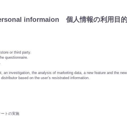
he personal informaion 個人情報の利用目
 or third party.
he questionnaire.
.
an investigation, the analysis of marketing data, a new feature and the new
distributor based on the user’s resistrated information.
。
ケートの実施