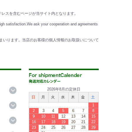
」のアドレスを含むページが当サイト内となります。
 high satisfaction.We ask your cooperation and agreements
まいります。当店のお客様の個人情報のお取扱いについて
2026年8月の定休日
日
月
火
水
木
金
土
1
2
3
4
5
6
7
8
9
10
11
12
13
14
15
16
17
18
19
20
21
22
23
24
25
26
27
28
29