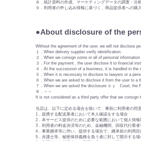
８．統計資料の作成、マーケティングデータの調査・分
９．利用者の申し込み情報に基づく、商品提供者への購
●About disclosure of th
Without the agreement of the user, we will not disclose pe
１．When delivery supplier verify identification.
２．When we consign some or all of personal information h
３．For the payment , the user disclose it to financial insti
４．At the succession of a business, it is handled in the 
５．When it is necessary to disclose to lawyers or a person
６．When we are asked to disclose it from the user to a th
７．When we are asked the disclosure ｂｙ Court, the Public 
８．～～
It is not considered as a third party offer that we consign 
当店は、以下に定める場合を除いて、事前に利用者の同
1．提携する配送業者において本人確認をする場合
2．本サービス提供のために必要な範囲において個人情
3．利用者の料金決済等のため、金融機関、回収代行業者
4．事業継承等に伴い、提供する場合で、継承前の利用目
5．弁護士等、秘密保持義務を負う者に対して開示する場