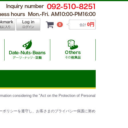
0円
0
合計
 Hamburger / チキンナゲット・ハンバーグ
al Wagyu / 国産ハラール黒毛和牛
 Others / その他食品
sage / ソーセージ
utton / 羊肉
Beans / 豆類
al Beef/オーストラリア産ハラール牛
auce / ソース
rmation considering the "Act on the Protection of Personal
ライバシーポリシーを遵守し、お客さまのプライバシー保護に努め