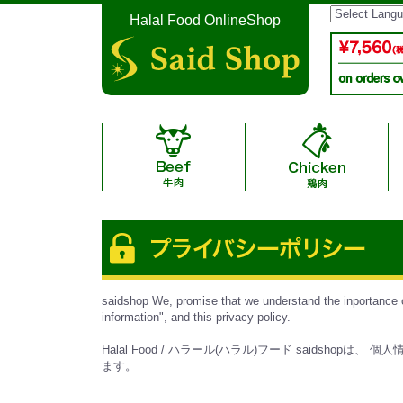
Halal Food OnlineShop
Halal Additive-free Saus
Instant Noodle & Curry 
A4,A5 Grade halal wagyu
Halal Condiment & Se
Lamb / 子
Date / デー
Japanease Arita Halal C
Japanese Halal Bee
Ramen・Gyoza / 
saidshop We, promise that we understand the inportance of
information", and this privacy policy.
New Zealand Halal Ocean Be
Sausage / ソ
Halal Food / ハラール(ハラル)フード sai
ャン牛
ます。