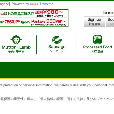
Powered by
Translate
age / 無添加ハラールソーセージ
/ インスタントヌードル・カレー
 /A4,A5等級ハラール黒毛和牛
asoning / 調味料
羊肉
ツ
Chicken Nuggets &
Japanese Hal
Halal
Sau
M
hicken/ありたハラールチキン
f / 国産ハラール牛肉
ラーメン・ギョーザ
Australia Hal
S
 protection of personal information, we carefully deal with your personal info
ef/ニュージーランド産ハラールオーシ
ーセージ
dshopは、 個人情報保護の重要性に鑑み、「個人情報の保護に関する法律」及び本プ