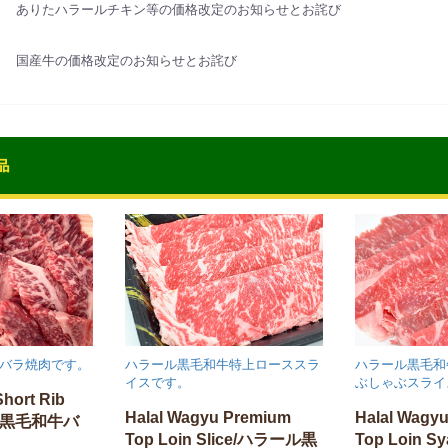
ありたハラールチキン等の価格改定のお知らせとお詫び
国産牛の価格改定のお知らせとお詫び
バラ焼肉です。
ハラール黒毛和牛特上ローススラ
ハラール黒毛和
イスです。
ぶしゃぶスライ
Short Rib
Halal Wagyu Premium
Halal Wagy
ル黒毛和牛バ
Top Loin Slice/ハラール黒
Top Loin S