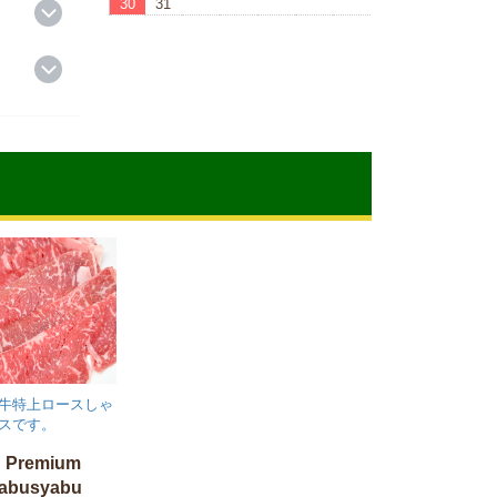
30
31
※赤枠が休みです
※Red boxes are vacations.
牛特上ロースしゃ
スです。
u Premium
yabusyabu