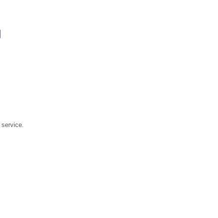
的
 service.