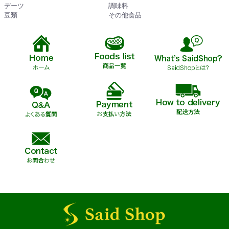
デーツ
調味料
豆類
その他食品