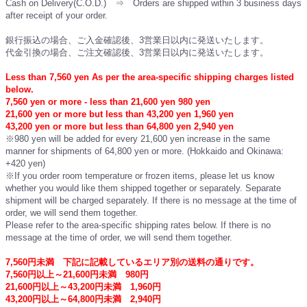
Cash on Delivery(C.O.D.) ⇒ Orders are shipped within 3 business days
after receipt of your order.
銀行振込の場合、ご入金確認後、3営業日以内に発送いたします。
代金引換の場合、ご注文確認後、3営業日以内に発送いたします。
Less than 7,560 yen As per the area-specific shipping charges listed
below.
7,560 yen or more - less than 21,600 yen 980 yen
21,600 yen or more but less than 43,200 yen 1,960 yen
43,200 yen or more but less than 64,800 yen 2,940 yen
※980 yen will be added for every 21,600 yen increase in the same
manner for shipments of 64,800 yen or more. (Hokkaido and Okinawa:
+420 yen)
※If you order room temperature or frozen items, please let us know
whether you would like them shipped together or separately. Separate
shipment will be charged separately. If there is no message at the time of
order, we will send them together.
Please refer to the area-specific shipping rates below. If there is no
message at the time of order, we will send them together.
7,560円未満 下記に記載しているエリア別の送料の通りです。
7,560円以上～21,600円未満 980円
21,600円以上～43,200円未満 1,960円
43,200円以上～64,800円未満 2,940円