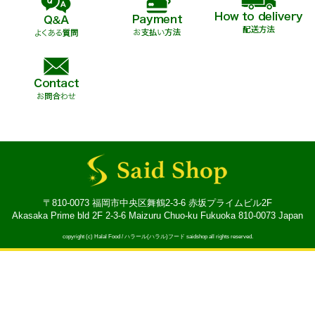
〒810-0073 福岡市中央区舞鶴2-3-6 赤坂プライムビル2F
Akasaka Prime bld 2F 2-3-6 Maizuru Chuo-ku Fukuoka 810-0073 Japan
copyright (c) Halal Food / ハラール(ハラル)フード saidshop all rights reserved.