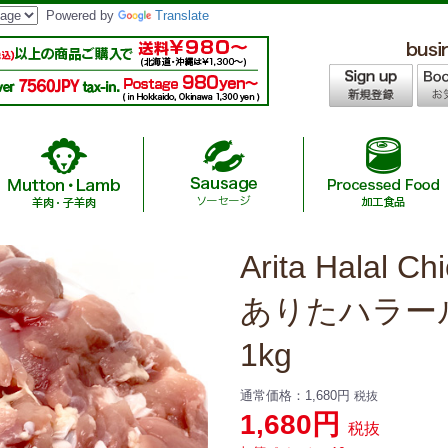
Powered by
Translate
Arita Halal Ch
age / 無添加ハラールソーセージ
/ インスタントヌードル・カレー
 /A4,A5等級ハラール黒毛和牛
asoning / 調味料
羊肉
ツ
Chicken Nuggets &
Japanese Hal
Halal
Sau
M
hicken/ありたハラールチキン
ありたハラー
f / 国産ハラール牛肉
ラーメン・ギョーザ
Australia Hal
S
1kg
ef/ニュージーランド産ハラールオーシ
ーセージ
通常価格：
1,680円
税抜
1,680円
税抜