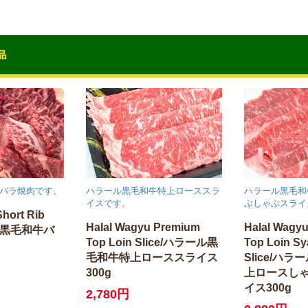
バラ焼肉です。
ハラール黒毛和牛特上ローススラ
ハラール黒毛和
イスです。
ぶしゃぶスライ
Short Rib
Halal Wagyu Premium
Halal Wagy
ル黒毛和牛バ
Top Loin Slice/ハラール黒
Top Loin S
毛和牛特上ローススライス
Slice/ハ
300g
上ロースし
イス300g
2,780円