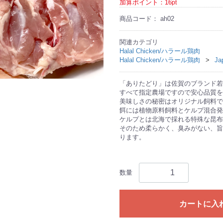
加算ポイント：
16
pt
商品コード：
ah02
関連カテゴリ
Halal Chicken/ハラール鶏肉
Halal Chicken/ハラール鶏肉
Ja
「ありたどり」は佐賀のブランド若
すべて指定農場ですので安心品質を
美味しさの秘密はオリジナル飼料で
餌には植物原料飼料とケルプ混合発
ケルプとは北海で採れる特殊な昆布
そのため柔らかく、臭みがない、旨
ります。
数量
カートに入