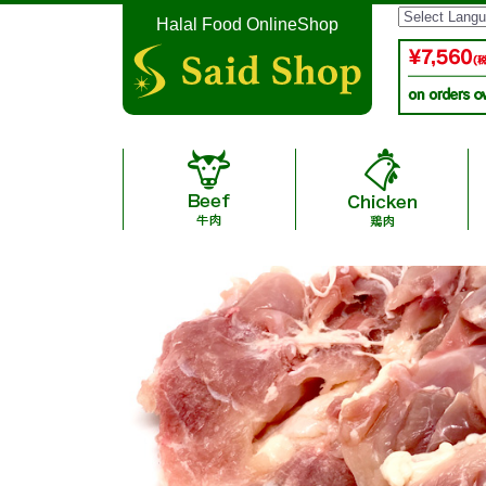
Halal Food OnlineShop
Halal Additive-free Saus
Instant Noodle & Curry 
A4,A5 Grade halal wagyu
Halal Condiment & Se
Lamb / 子
Date / デー
Japanease Arita Halal C
Japanese Halal Bee
Ramen・Gyoza / 
New Zealand Halal Ocean Be
Sausage / ソ
ャン牛