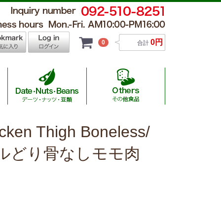
0円
0
合計
icken Thigh Boneless/
 Hamburger / チキンナゲット・ハンバーグ
al Wagyu / 国産ハラール黒毛和牛
 Others / その他食品
sage / ソーセージ
utton / 羊肉
Beans / 豆類
ルどり骨なしモモ肉
al Beef/オーストラリア産ハラール牛
auce / ソース