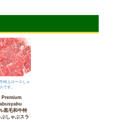
牛特上ロースしゃ
スです。
u Premium
yabusyabu
ラール黒毛和牛特
ゃぶしゃぶスラ