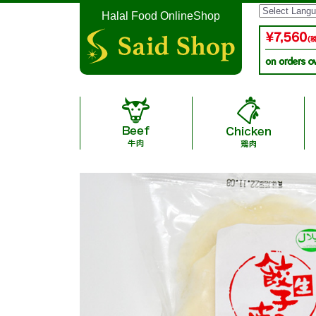
Halal Food OnlineShop
Halal Additive-free Saus
Instant Noodle & Curry 
A4,A5 Grade halal wagyu
Halal Condiment & Se
Lamb / 子
Date / デー
Japanease Arita Halal C
Japanese Halal Bee
Ramen・Gyoza / 
New Zealand Halal Ocean Be
Sausage / ソ
ャン牛