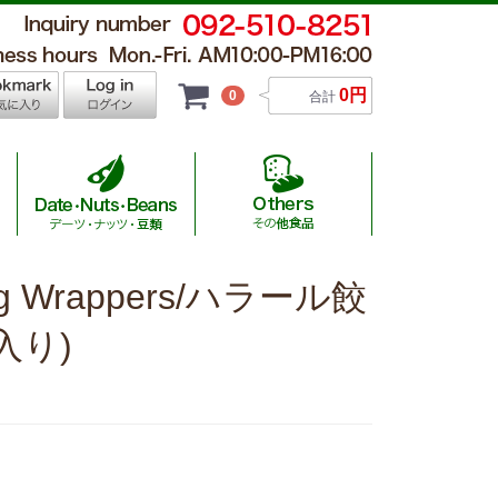
0円
0
合計
ing Wrappers/ハラール餃
 Hamburger / チキンナゲット・ハンバーグ
al Wagyu / 国産ハラール黒毛和牛
 Others / その他食品
sage / ソーセージ
utton / 羊肉
Beans / 豆類
入り)
al Beef/オーストラリア産ハラール牛
auce / ソース