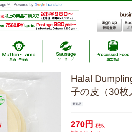
Powered by
Translate
Halal Dumpl
age / 無添加ハラールソーセージ
/ インスタントヌードル・カレー
 /A4,A5等級ハラール黒毛和牛
asoning / 調味料
羊肉
ツ
Chicken Nuggets &
Japanese Hal
Halal
Sau
M
hicken/ありたハラールチキン
子の皮（30枚
f / 国産ハラール牛肉
ラーメン・ギョーザ
Australia Hal
S
新商品
ef/ニュージーランド産ハラールオーシ
ーセージ
270円
税抜