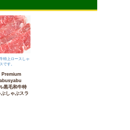
牛特上ロースしゃ
スです。
u Premium
yabusyabu
ラール黒毛和牛特
ゃぶしゃぶスラ