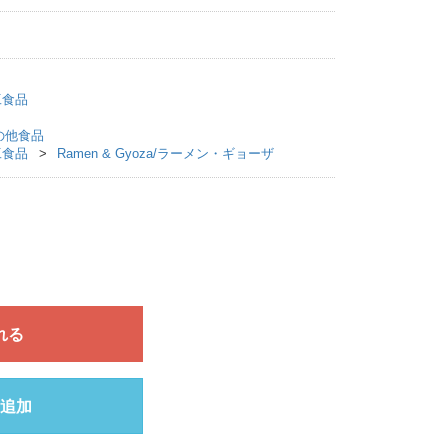
加工食品
/その他食品
加工食品
Ramen & Gyoza/ラーメン・ギョーザ
れる
追加