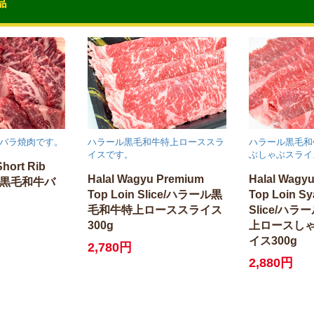
バラ焼肉です。
ハラール黒毛和牛特上ローススラ
ハラール黒毛和
イスです。
ぶしゃぶスライ
Short Rib
Halal Wagyu Premium
Halal Wagy
ル黒毛和牛バ
Top Loin Slice/ハラール黒
Top Loin S
毛和牛特上ローススライス
Slice/ハ
300g
上ロースし
イス300g
2,780円
2,880円