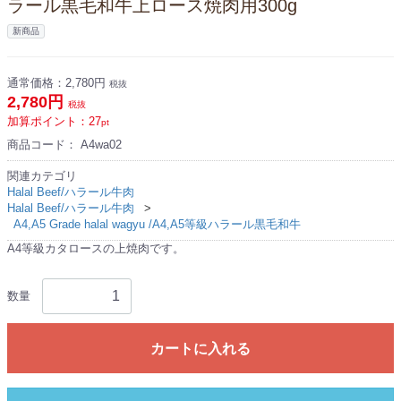
ラール黒毛和牛上ロース焼肉用300g
新商品
通常価格：
2,780円
税抜
2,780円
税抜
加算ポイント：
27
pt
商品コード：
A4wa02
関連カテゴリ
Halal Beef/ハラール牛肉
Halal Beef/ハラール牛肉
A4,A5 Grade halal wagyu /A4,A5等級ハラール黒毛和牛
A4等級カタロースの上焼肉です。
数量
カートに入れる