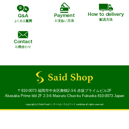
〒810-0073 福岡市中央区舞鶴2-3-6 赤坂プライムビル2F
Akasaka Prime bld 2F 2-3-6 Maizuru Chuo-ku Fukuoka 810-0073 Japan
copyright (c) Halal Food / ハラール(ハラル)フード saidshop all rights reserved.