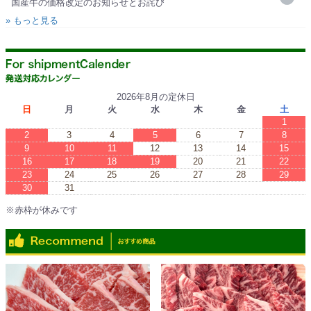
国産牛の価格改定のお知らせとお詫び
» もっと見る
2026年8月の定休日
日
月
火
水
木
金
土
1
2
3
4
5
6
7
8
9
10
11
12
13
14
15
16
17
18
19
20
21
22
23
24
25
26
27
28
29
30
31
※赤枠が休みです
※Red boxes are vacations.